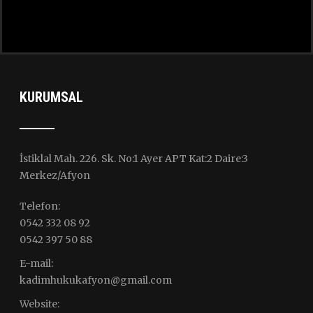
KURUMSAL
İstiklal Mah. 226. Sk. No:1 Ayer APT Kat:2 Daire:3
Merkez/Afyon
Telefon:
0542 332 08 92
0542 397 50 88
E-mail:
kadimhukukafyon@gmail.com
Website: